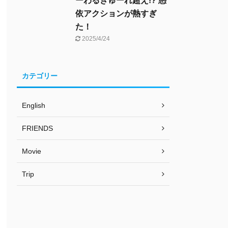
ーわるきゅーれ超え!? 憑
依アクションが熱すぎ
た！
2025/4/24
カテゴリー
English
FRIENDS
Movie
Trip