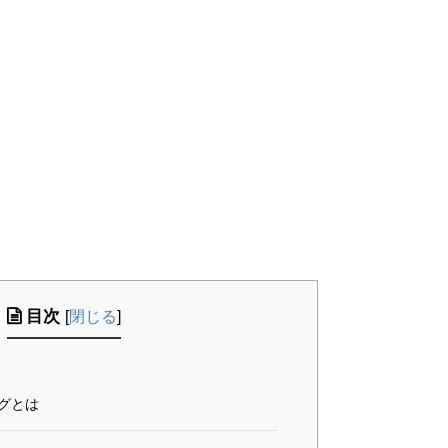
目次
[
閉じる
]
グとは