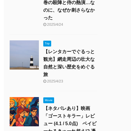
巻の殺陣と侍の熱演…な
のに、なぜか刺さらなか
った
2025/4/24
Trip
【レンタカーでぐるっと
観光】網走周辺の壮大な
自然と深い歴史をめぐる
旅
2025/4/23
Movie
【ネタバレあり】映画
「ゴーストキラー」レビ
ュー (4.1 / 5.0点) ベイビ