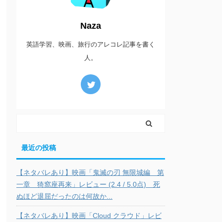
Naza
英語学習、映画、旅行のアレコレ記事を書く
人。
最近の投稿
【ネタバレあり】映画「鬼滅の刃 無限城編 第
一章 猗窩座再来」レビュー (2.4 / 5.0点) 死
ぬほど退屈だったのは何故か...
【ネタバレあり】映画「Cloud クラウド」レビ