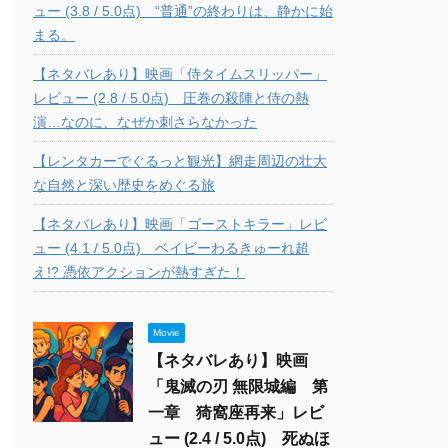
ュー (3.8 / 5.0点) “普通”の終わりは、静かに始
まる。
【ネタバレあり】映画「侍タイムスリッパー」
レビュー (2.8 / 5.0点) 圧巻の殺陣と侍の熱
演…なのに、なぜか刺さらなかった
【レンタカーでぐるっと観光】網走周辺の壮大
な自然と深い歴史をめぐる旅
【ネタバレあり】映画「ゴーストキラー」レビ
ュー (4.1 / 5.0点) ベイビーわるきゅーれ超
え!? 憑依アクションが熱すぎた！
Movie
【ネタバレあり】映画
「鬼滅の刃 無限城編 第
一章 猗窩座再来」レビ
ュー (2.4 / 5.0点) 死ぬほ