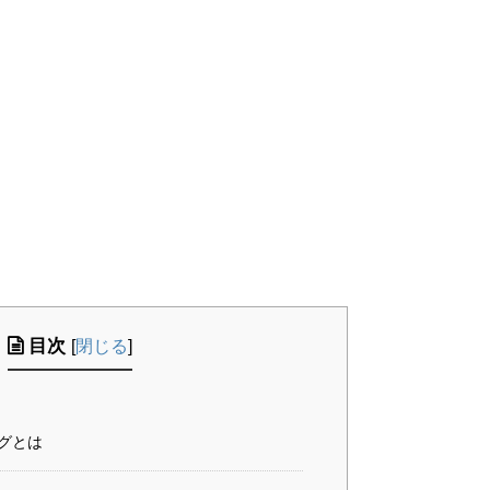
目次
[
閉じる
]
グとは