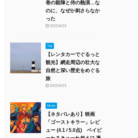
巻の殺陣と侍の熱演…な
のに、なぜか刺さらなか
った
2025/4/24
Trip
【レンタカーでぐるっと
観光】網走周辺の壮大な
自然と深い歴史をめぐる
旅
2025/4/23
Movie
【ネタバレあり】映画
「ゴーストキラー」レビ
ュー (4.1 / 5.0点) ベイビ