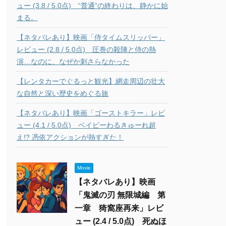
ュー (3.8 / 5.0点) “普通”の終わりは、静かに始
まる。
【ネタバレあり】映画「侍タイムスリッパー」
レビュー (2.8 / 5.0点) 圧巻の殺陣と侍の熱
演…なのに、なぜか刺さらなかった
【レンタカーでぐるっと観光】網走周辺の壮大
な自然と深い歴史をめぐる旅
【ネタバレあり】映画「ゴーストキラー」レビ
ュー (4.1 / 5.0点) ベイビーわるきゅーれ超
え!? 憑依アクションが熱すぎた！
Movie
【ネタバレあり】映画
「鬼滅の刃 無限城編 第
一章 猗窩座再来」レビ
ュー (2.4 / 5.0点) 死ぬほ