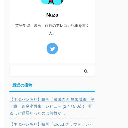
Naza
英語学習、映画、旅行のアレコレ記事を書く
人。
最近の投稿
【ネタバレあり】映画「鬼滅の刃 無限城編 第
一章 猗窩座再来」レビュー (2.4 / 5.0点) 死
ぬほど退屈だったのは何故か...
【ネタバレあり】映画「Cloud クラウド」レビ