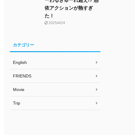
ーわるきゅーれ超え!? 憑
依アクションが熱すぎ
た！
2025/4/24
カテゴリー
English
FRIENDS
Movie
Trip