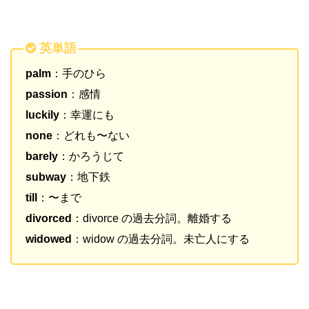
英単語
palm
：手のひら
passion
：感情
luckily
：幸運にも
none
：どれも〜ない
barely
：かろうじて
subway
：地下鉄
till
：〜まで
divorced
：divorce の過去分詞。離婚する
widowed
：widow の過去分詞。未亡人にする