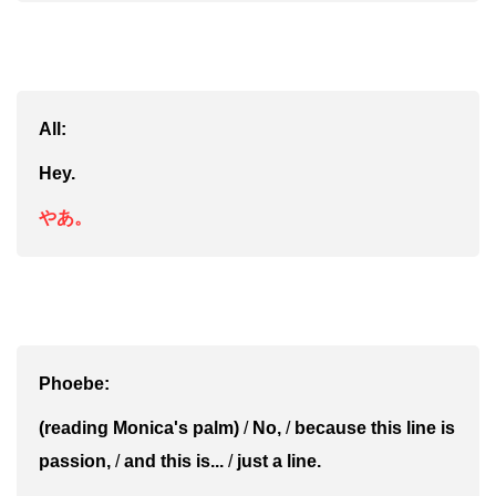
All:
H
ey.
やあ。
Phoebe:
(reading Monica's palm)
/
No,
/
because this line is
passion,
/
and this is...
/
just a line.