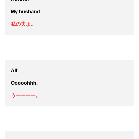
My hus
band.
私の
夫よ。
All:
Oooo
ohhh.
うーーーー。