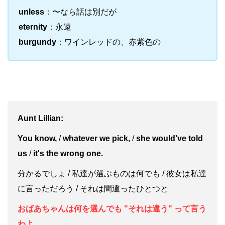
unless
：〜なら話は別だが
eternity
：永遠
burgundy
：ワインレッドの、赤紫色の
Aunt Lillian:
You know,
/
whatever we pick,
/
she would've told
us
/
it's the wrong one.
分かるでしょ / 私達が選ぶものは何でも / 彼女は私達
に言っただろう / それは間違ったひとつと
おばあちゃんは何を選んでも "それ
は違う" って言う
わよ。