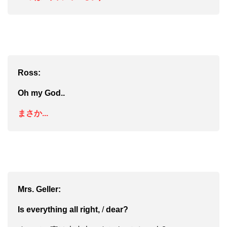
Ross:
Oh my God..
まさか...
Mrs. Geller:
Is everything all right,
/
dear?