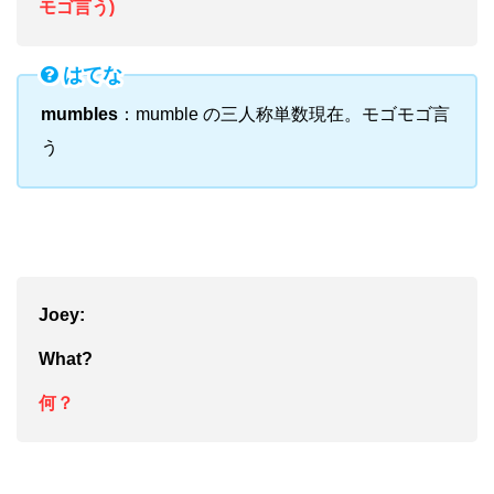
モゴ言う)
はてな
mumbles
：mumble の三人称単数現在。モゴモゴ言
う
Joey:
Wh
at?
何？