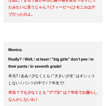
なあに？まるで彼が本当に贈り物を送るつもりだっ
たみたいに言うじゃん？(フィービーに) モニカはデ
ブだったのよ。
Monica:
Really?
/
Well,
/
at least
/
"big girls" don't pee
/
in
their pants
/
in seventh grade!
本当? / ああ / 少なくとも / "大きい少女" はオシッコ
しない / パンツの中で / ７年生で!
本当？でも少なくとも "デブ女" は７年生でお漏らし
なんかしないわ！