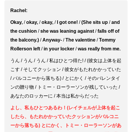
Rachel:
Okay,
/
okay,
/
okay,
/
I got one!
/
(She sits up
/
and
the cushion
/
she was leaning against
/
falls off of
the balcony.)
/
Anyway-
/
The valentine
/
Tommy
Rollerson left
/
in your locker
/
was really from me.
うん / うん / うん / 私はひとつ得た! / (彼女は上体を起
こす / そしてクッション / 彼女がもたれかかっていた
/ バルコニーから落ちる) / とにかく / そのバレンタイ
ンの贈り物 / トミー・ローラーソンが残していった /
あなたのロッカーに / 本当は私からだった
よし、私もひとつあるわ！(レイチェルが上体を起こ
したら、もたれかかっていたクッションがバルコニ
ーから落ちる) とにかく、トミー・ローラーソンがあ